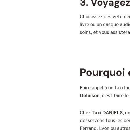
3.
Voyagez
Choisissez des vêtemen
livre ou un casque aud
soins, et vous assister
Pourquoi c
Faire appel à un taxi lo
Dolaison
, c’est faire l
Chez
Taxi DANIELS
, n
desservons tous les cen
Ferrand, Lyon ou autres