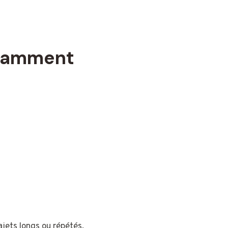
otamment
ajets longs ou répétés.