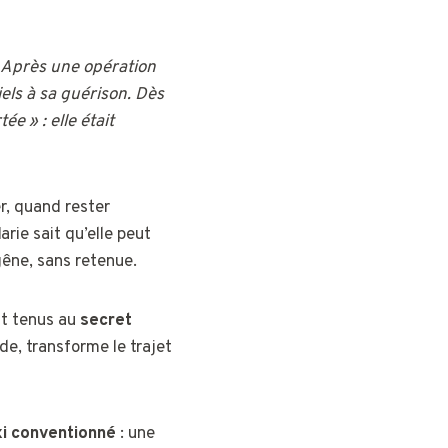
 Après une opération
iels à sa guérison. Dès
e » : elle était
er, quand rester
arie sait qu’elle peut
gêne, sans retenue.
nt tenus au
secret
de, transforme le trajet
xi conventionné
: une