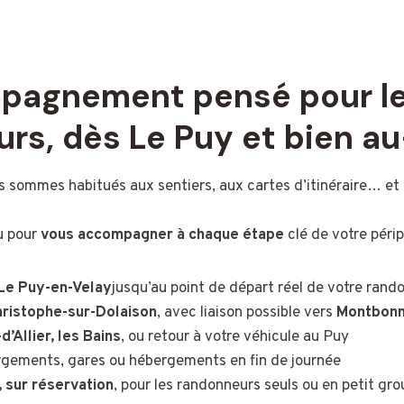
pagnement pensé pour l
rs, dès Le Puy et bien a
us sommes habitués aux sentiers, aux cartes d’itinéraire… e
u pour
vous
accompagner
à chaque étape
clé de votre péripl
Le Puy-en-Velay
jusqu’au point de départ réel de votre rand
hristophe-sur-Dolaison
, avec liaison possible vers
Montbonne
-d’Allier, les Bains
, ou retour à votre véhicule au Puy
rgements, gares ou hébergements en fin de journée
, sur réservation
, pour les randonneurs seuls ou en petit gr