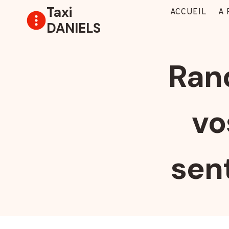
Aller
Taxi
ACCUEIL
A
au
DANIELS
contenu
Rand
vo
sen