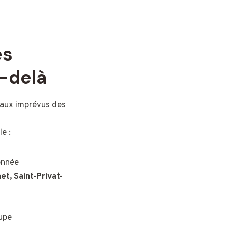
es
u-delà
t aux imprévus des
e :
onnée
t, Saint-Privat-
oupe