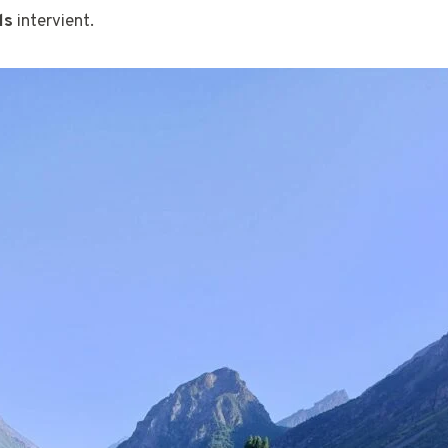
ls
intervient.